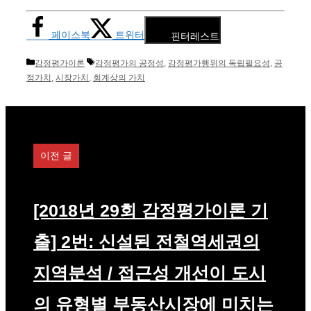
페이스북
트위터
핀터레스트
카
태
감정평가이론
감정평가의 공정성
,
감정평가행위의 독립필요성
,
공
테
그
정가치
,
시장가치
,
회계상의 가치
고
리
이전 글
[2018년 29회 감정평가이론 기
출] 2번: 신설된 전철역세권의
지역분석 / 접근성 개선이 도시
의 유형별 부동산시장에 미치는