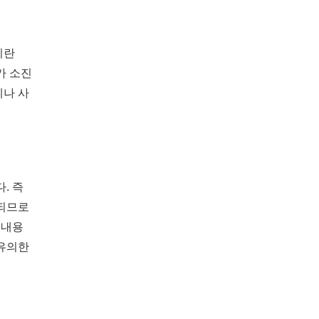
이란
가 소진
제나 사
. 즉
 되므로
 내용
 유의한