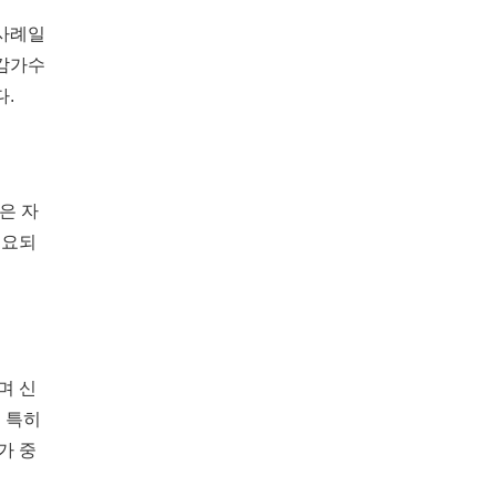
 사례일
 감가수
.
은 자
소요되
며 신
 특히
가 중