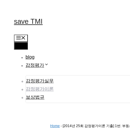
컨
텐
츠
save TMI
로
건
너
메
뛰
뉴
메
기
뉴
blog
감정평가
감정평가실무
감정평가이론
보상법규
Home
-
[2014년 25회 감정평가이론 기출] 1번: