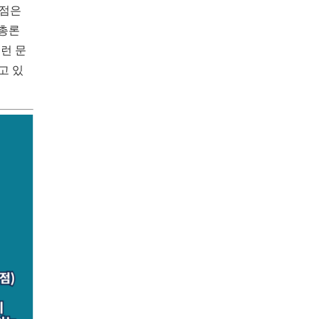
논점은
 총론
런 문
고 있