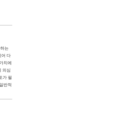
단하는
있어 다
 가치에
이 의심
토가 필
 일반적