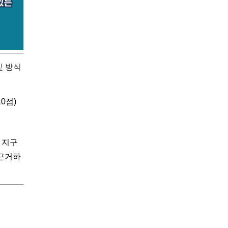
및 방식
0점)
 지구
 근거하