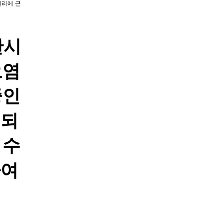
원리에 근
산시
오염
중인
제되
 수
하여