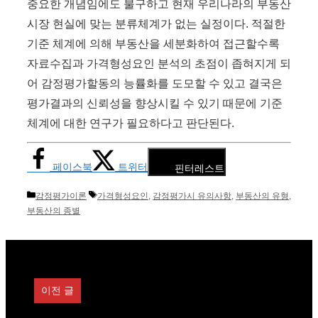
중요한 개념임에도 불구하고 현재 우리나라의 부동산
시장 현실에 맞는 분류체계가 없는 실정이다. 적절한
기준 체계에 의해 부동산을 세분화하여 접근할수록
자료수집과 가격형성요인 분석의 초점이 좁혀지게 되
어 감정평가할동의 능률화를 도모할 수 있고 결국은
평가결과의 신뢰성을 향상시킬 수 있기 때문에 기준
체계에 대한 연구가 필요하다고 판단된다.
페이스북
트위터
핀터레스트
카
태
감정평가이론
가격형성요인
,
감정평가시 유의사항
,
부동산의 유형
,
테
그
부동산의 종별
고
리
이전 글