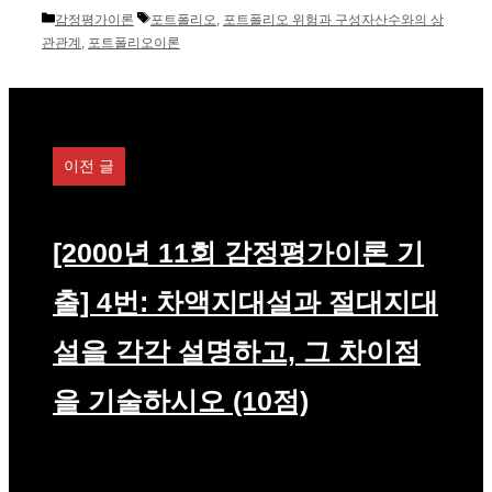
카
태
감정평가이론
포트폴리오
,
포트폴리오 위험과 구성자산수와의 상
테
그
관관계
,
포트폴리오이론
고
리
이전 글
[2000년 11회 감정평가이론 기
출] 4번: 차액지대설과 절대지대
설을 각각 설명하고, 그 차이점
을 기술하시오 (10점)