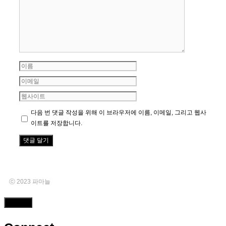
글
이
름
이
메
웹
일
사
다음 번 댓글 작성을 위해 이 브라우저에 이름, 이메일, 그리고 웹사
이
이트를 저장합니다.
트
ⓒ 2023 파마늘
Close