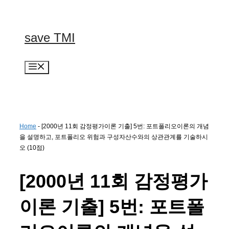
컨
텐
츠
save TMI
로
건
너
메
뛰
뉴
기
Home
-
[2000년 11회 감정평가이론 기출] 5번: 포트폴리오이론의 개념
을 설명하고, 포트폴리오 위험과 구성자산수와의 상관관계를 기술하시
오 (10점)
[2000년 11회 감정평가
이론 기출] 5번: 포트폴