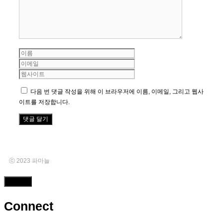
이
이
름
메
웹
일
사
이
다음 번 댓글 작성을 위해 이 브라우저에 이름, 이메일, 그리고 웹사
트
이트를 저장합니다.
ⓒ 2023 파마늘
Close
Connect