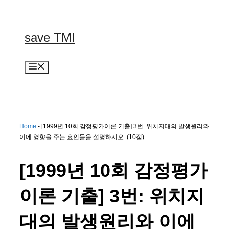
컨
텐
츠
save TMI
로
건
너
메
뛰
뉴
기
Home
-
[1999년 10회 감정평가이론 기출] 3번: 위치지대의 발생원리와
이에 영향을 주는 요인들을 설명하시오. (10점)
[1999년 10회 감정평가
이론 기출] 3번: 위치지
대의 발생원리와 이에