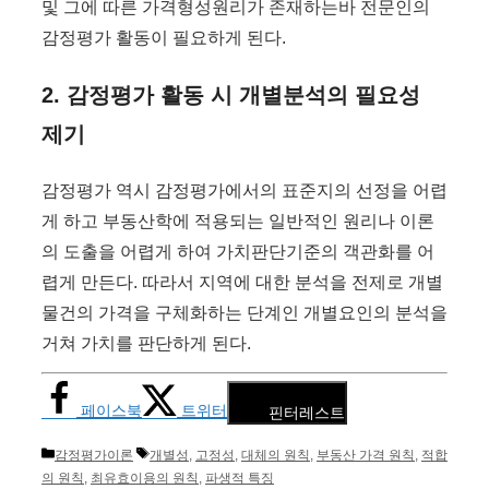
및 그에 따른 가격형성원리가 존재하는바 전문인의
감정평가 활동이 필요하게 된다.
2. 감정평가 활동 시 개별분석의 필요성
제기
감정평가 역시 감정평가에서의 표준지의 선정을 어렵
게 하고 부동산학에 적용되는 일반적인 원리나 이론
의 도출을 어렵게 하여 가치판단기준의 객관화를 어
렵게 만든다. 따라서 지역에 대한 분석을 전제로 개별
물건의 가격을 구체화하는 단계인 개별요인의 분석을
거쳐 가치를 판단하게 된다.
페이스북
트위터
핀터레스트
카
태
감정평가이론
개별성
,
고정성
,
대체의 원칙
,
부동산 가격 원칙
,
적합
테
그
의 원칙
,
최유효이용의 원칙
,
파생적 특징