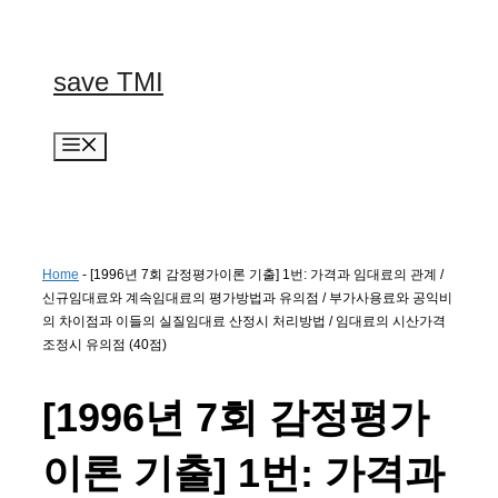
컨
텐
츠
save TMI
로
건
너
메
뛰
뉴
기
Home
-
[1996년 7회 감정평가이론 기출] 1번: 가격과 임대료의 관계 /
신규임대료와 계속임대료의 평가방법과 유의점 / 부가사용료와 공익비
의 차이점과 이들의 실질임대료 산정시 처리방법 / 임대료의 시산가격
조정시 유의점 (40점)
[1996년 7회 감정평가
이론 기출] 1번: 가격과