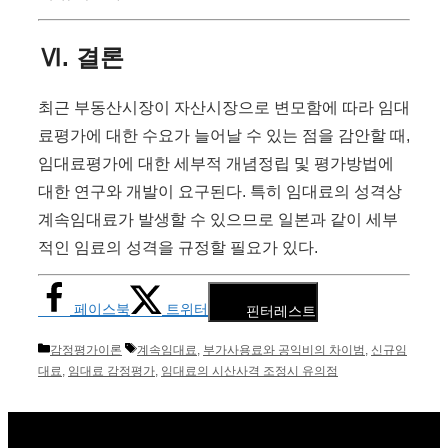
Ⅵ. 결론
최근 부동산시장이 자산시장으로 변모함에 따라 임대
료평가에 대한 수요가 늘어날 수 있는 점을 감안할 때,
임대료평가에 대한 세부적 개념정립 및 평가방법에
대한 연구와 개발이 요구된다. 특히 임대료의 성격상
계속임대료가 발생할 수 있으므로 일본과 같이 세부
적인 임료의 성격을 규정할 필요가 있다.
페이스북
트위터
핀터레스트
카
태
감정평가이론
계속임대료
,
부가사용료와 공익비의 차이범
,
신규임
테
그
대료
,
임대료 감정평가
,
임대료의 시산사격 조정시 유의점
고
리