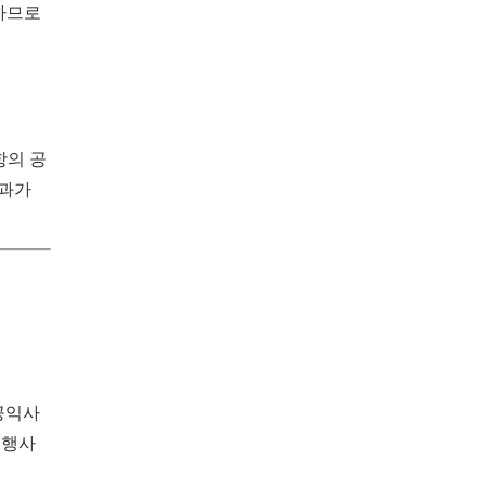
하므로
항의 공
결과가
공익사
 행사