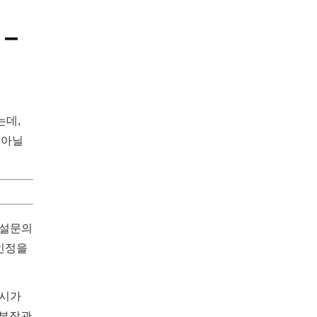
 –
는데,
 아닐
‘설문의
업인정을
A시가
방부장관