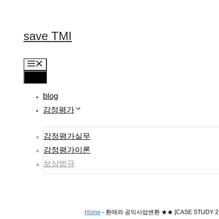
컨
텐
츠
save TMI
로
건
너
메
뛰
뉴
메
기
뉴
blog
감정평가
감정평가실무
감정평가이론
보상법규
Home
-
환매와 공익사업변환 ★★ [CASE STUDY 27 