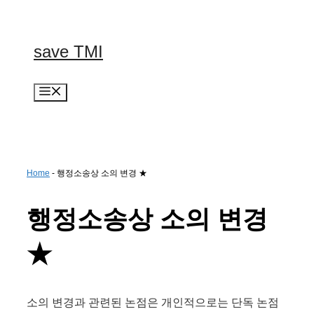
컨
텐
츠
save TMI
로
건
너
메
뛰
뉴
기
Home
-
행정소송상 소의 변경 ★
행정소송상 소의 변경
★
소의 변경과 관련된 논점은 개인적으로는 단독 논점