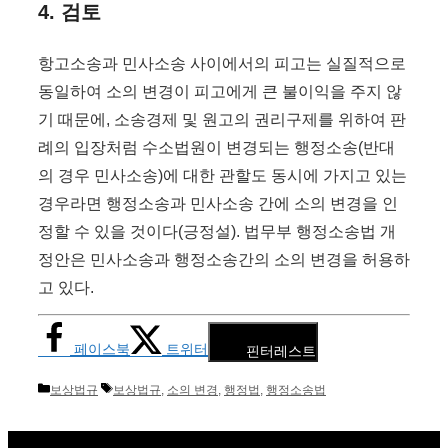
4. 검토
항고소송과 민사소송 사이에서의 피고는 실질적으로
동일하여 소의 변경이 피고에게 큰 불이익을 주지 않
기 때문에, 소송경제 및 원고의 권리구제를 위하여 판
례의 입장처럼 수소법원이 변경되는 행정소송(반대
의 경우 민사소송)에 대한 관할도 동시에 가지고 있는
경우라면 행정소송과 민사소송 간에 소의 변경을 인
정할 수 있을 것이다(긍정설). 법무부 행정소송법 개
정안은 민사소송과 행정소송간의 소의 변경을 허용하
고 있다.
페이스북
트위터
핀터레스트
카
태
보상법규
보상법규
,
소의 변경
,
행정법
,
행정소송법
테
그
고