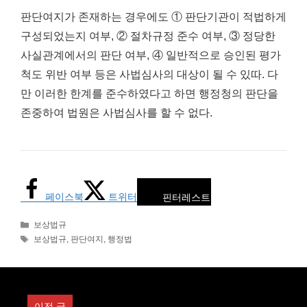
판단여지가 존재하는 경우에도 ① 판단기관이 적법하게
구성되었는지 여부, ② 절차규정 준수 여부, ③ 정당한
사실관계에서의 판단 여부, ④ 일반적으로 승인된 평가
척도 위반 여부 등은 사법심사의 대상이 될 수 있따. 다
만 이러한 한계를 준수하였다고 하면 행정청의 판단을
존중하여 법원은 사법심사를 할 수 없다.
페이스북
트위터
핀터레스트
카
보상법규
테
태
보상법규
,
판단여지
,
행정법
고
그
리
이전 글