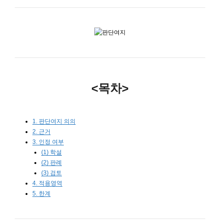
<목차>
1. 판단여지 의의
2. 근거
3. 인정 여부
(1) 학설
(2) 판례
(3) 검토
4. 적용영역
5. 한계