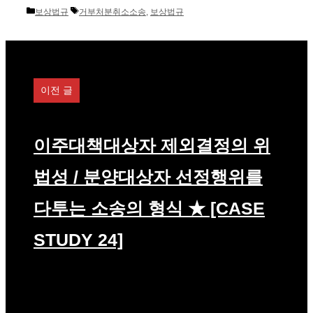
카
태
보상법규
거부처분취소소송
,
보상법규
테
그
고
리
이전 글
이주대책대상자 제외결정의 위
법성 / 분양대상자 선정행위를
다투는 소송의 형식 ★ [CASE
STUDY 24]