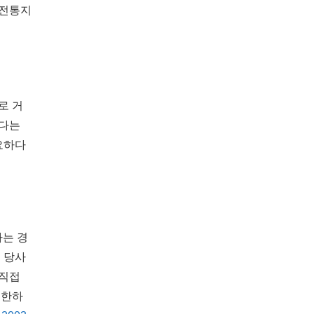
사전통지
로 거
았다는
요하다
하는 경
 당사
 직접
제한하