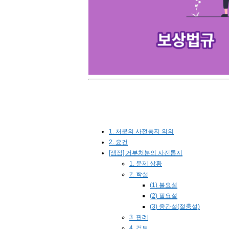
1. 처분의 사전통지 의의
2. 요건
[쟁점] 거부처분의 사전통지
1. 문제 상황
2. 학설
(1) 불요설
(2) 필요설
(3) 중간설(절충설)
3. 판례
4. 검토