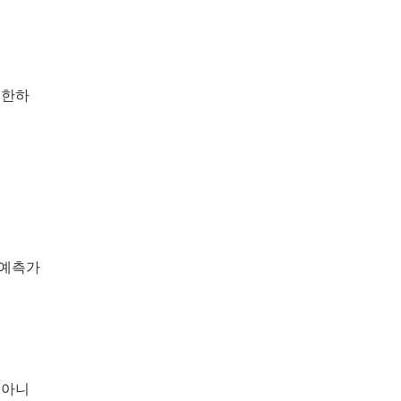
제한하
 예측가
 아니