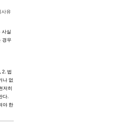
외사유
는 사실
는 경우
2. 법
거나 없
 현저히
한다.
려야 한