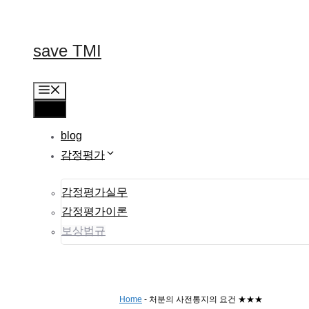
컨
텐
츠
save TMI
로
건
너
메
뛰
뉴
메
기
뉴
blog
감정평가
감정평가실무
감정평가이론
보상법규
Home
-
처분의 사전통지의 요건 ★★★