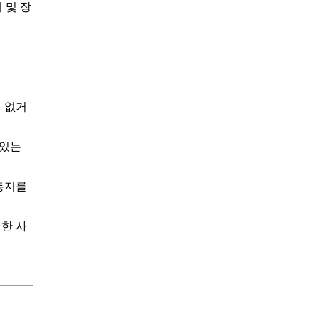
 및 장
 없거
 있는
통지를
한 사