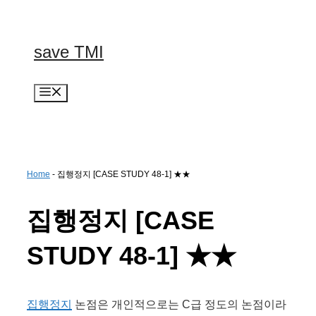
컨
텐
츠
save TMI
로
건
너
메
뛰
뉴
기
Home
-
집행정지 [CASE STUDY 48-1] ★★
집행정지 [CASE
STUDY 48-1] ★★
집행정지
논점은 개인적으로는 C급 정도의 논점이라