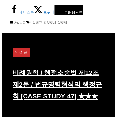
페이스북
트위터
핀터레스트
카
태
보상법규
보상법규
,
집행정지
,
행정법
테
그
고
리
이전 글
비례원칙 / 행정소송법 제12조
제2문 / 법규명령형식의 행정규
칙 [CASE STUDY 47] ★★★