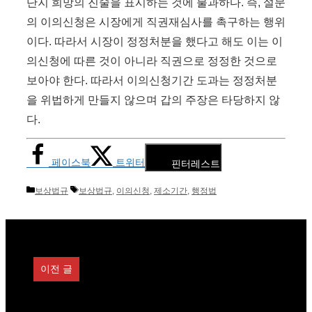
단지 희망의 진술을 표시하는 것에 불과하다. 즉, 설문
의 이의신청은 시장에게 직권재심사를 촉구하는 행위
이다. 따라서 시장이 정정처분을 했다고 해도 이는 이
의신청에 따른 것이 아니라 직권으로 정정한 것으로
보아야 한다. 따라서 이의신청기간 도과는 정정처분
을 위법하게 만들지 않으며 갑의 주장은 타당하지 않
다.
페이스북
트위터
핀터레스트
카
태
보상법규
보상법규
,
이의신청
,
제소기간
,
행정법
테
그
고
리
이전 글