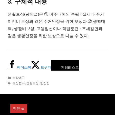
3. 구체적 내용
생활보상(광의설)은 ① 이주대책의 수립 · 실시나 주거
이전비 보상과 같은 주거안정을 위한 보상과 ② 생활대
책, 생활비보상, 고용알선이나 직업훈련 · 조세감면과
같은 생활안정을 위한 보상으로 나눌 수 있다.
페이스북
트위터
핀터레스트
카
보상법규
테
태
보상법규
,
생활보상
,
행정법
고
그
리
이전 글