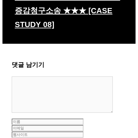
증감청구소송 ★★★ [CASE
STUDY 08]
댓글 남기기
댓
글
이
이
름
메
웹
일
사