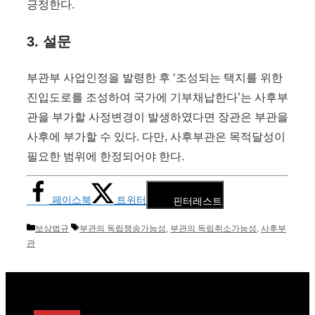
긍정한다.
3. 설문
부관부 사업인정을 발령한 후 ‘조성되는 택지를 위한
진입도로를 조성하여 국가에 기부채납한다’는 사후부
관을 부가할 사정변경이 발생하였다면 장관은 부관을
사후에 부가할 수 있다. 다만, 사후부관은 목적달성이
필요한 범위에 한정되어야 한다.
페이스북
트위터
핀터레스트
카
태
보상법규
부관의 독립쟁송가능성
,
부관의 독립취소가능성
,
사후부
테
그
관
고
리