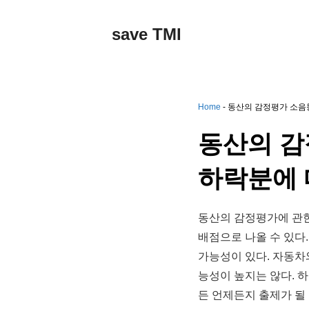
컨
텐
save TMI
츠
로
건
너
뛰
Home
-
동산의 감정평가 소음
기
동산의 감
하락분에 
동산의 감정평가에 관한
배점으로 나올 수 있다
가능성이 있다. 자동차
능성이 높지는 않다. 
든 언제든지 출제가 될