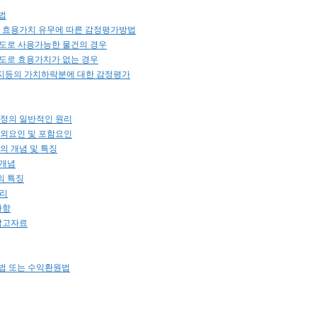
법
의 효용가치 유무에 따른 감정평가방법
 용도로 사용가능한 물건의 경우
 용도로 효용가치가 없는 경우
토지등의 가치하락분에 대한 감정평가
산정의 일반적인 원리
제외요인 및 포함요인
과의 개념 및 특징
 개념
의 특징
정리
사항
 참고자료
교법 또는 수익환원법