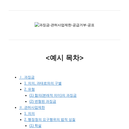
<예시 목차>
Ⅰ. 과징금
1. 의의, 과태료와의 구별
2. 유형
(1) 협의(본래적 의미)의 과징금
(2) 변형된 과징금
Ⅱ. 관허사업제한
1. 의의
2. 행정청의 요구행위의 법적 성질
(1) 학설