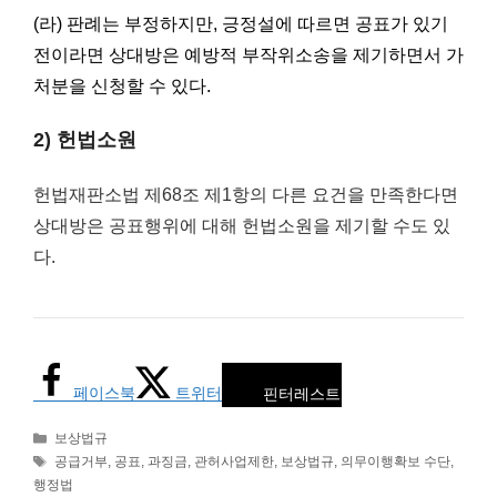
(라) 판례는 부정하지만, 긍정설에 따르면 공표가 있기
전이라면 상대방은 예방적 부작위소송을 제기하면서 가
처분을 신청할 수 있다.
2) 헌법소원
헌법재판소법 제68조 제1항의 다른 요건을 만족한다면
상대방은 공표행위에 대해 헌법소원을 제기할 수도 있
다.
페이스북
트위터
핀터레스트
카
보상법규
테
태
공급거부
,
공표
,
과징금
,
관허사업제한
,
보상법규
,
의무이행확보 수단
,
고
그
행정법
리