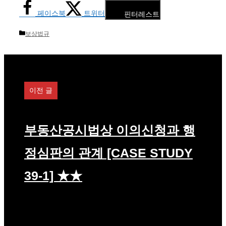
페이스북
트위터
핀터레스트
카
보상법규
테
고
리
이전 글
부동산공시법상 이의신청과 행
정심판의 관계 [CASE STUDY
39-1] ★★