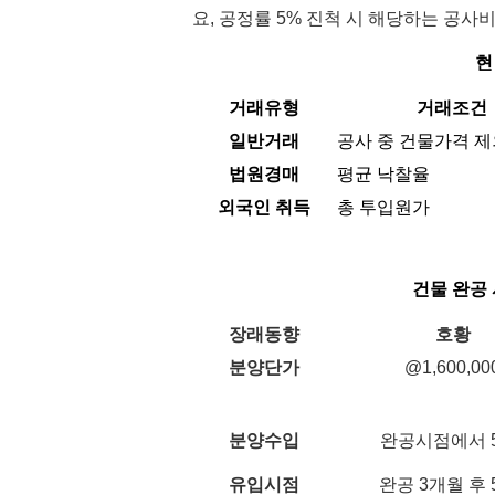
요, 공정률 5% 진
척 시 해당하는 공사비
현
거래유형
거래조건
일반거래
공사 중 건물가격 제
법원경매
평균 낙찰율
외국인 취득
총 투입원가
건물 완공
장래동향
호황
분양단가
@1,600,00
분양수입
완공시점에서 
유입시점
완공 3개월 후 