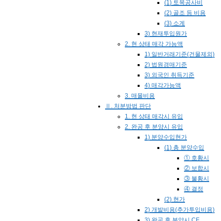
(1) 토목공사비
(2) 골조 등 비용
(3) 소계
3) 현재투입원가
2. 현 상태 매각 가능액
1) 일반거래기준(건물제외)
2) 법원경매기준
3) 외국인 취득기준
4) 매각가능액
3. 매몰비용
Ⅱ. 처분방법 판단
1. 현 상태 매각시 유입
2. 완공 후 분양시 유입
1) 분양수입현가
(1) 총 분양수입
① 호황시
② 보합시
③ 불황시
④ 결정
(2) 현가
2) 개발비용(추가투입비용)
3) 완공 후 분양시 CF