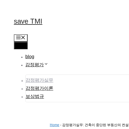
컨
텐
츠
save TMI
로
건
너
메
뛰
뉴
메
기
뉴
blog
감정평가
감정평가실무
감정평가이론
보상법규
Home
-
감정평가실무: 건축이 중단된 부동산의 컨