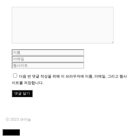
댓
글
이
이
름
메
웹
일
사
이
다음 번 댓글 작성을 위해 이 브라우저에 이름, 이메일, 그리고 웹사
트
이트를 저장합니다.
ⓒ 2023 파마늘
Close