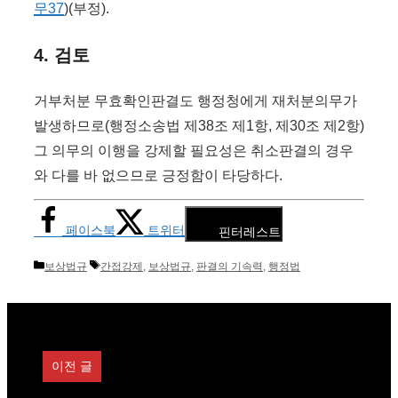
무37
)(부정).
4. 검토
거부처분 무효확인판결도 행정청에게 재처분의무가
발생하므로(행정소송법 제38조 제1항, 제30조 제2항)
그 의무의 이행을 강제할 필요성은 취소판결의 경우
와 다를 바 없으므로 긍정함이 타당하다.
페이스북
트위터
핀터레스트
카
태
보상법규
간접강제
,
보상법규
,
판결의 기속력
,
행정법
테
그
고
리
이전 글