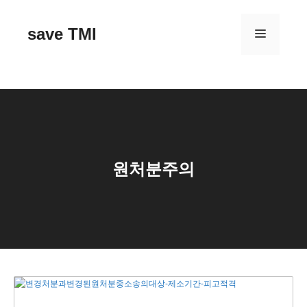
컨
텐
save TMI
메
츠
로
건
뉴
너
뛰
기
원처분주의